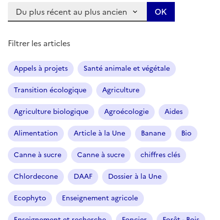
Trier les articles :
Filtrer les articles
Appels à projets
Santé animale et végétale
Transition écologique
Agriculture
Agriculture biologique
Agroécologie
Aides
Alimentation
Article à la Une
Banane
Bio
Canne à sucre
Canne à sucre
chiffres clés
Chlordecone
DAAF
Dossier à la Une
Ecophyto
Enseignement agricole
Enseignement et recherche
Foncier
Forêt - Bois