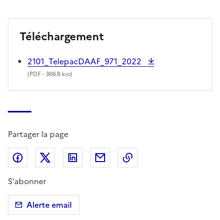
Téléchargement
2101_TelepacDAAF_971_2022
(
PDF
- 366.8 kio)
Partager la page
Partager sur Facebook
Partager sur X (anciennement Twitter)
Partager sur LinkedIn
Partager par email
Copier dans le presse
S'abonner
Alerte email