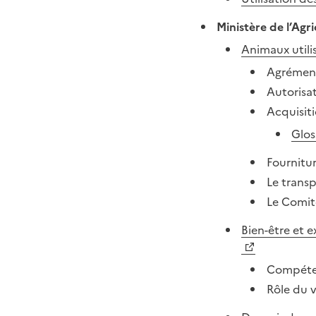
Ministère de l’Agr
Animaux utilis
Agrément
Autorisat
Acquisit
Glos
Fournitu
Le trans
Le Comit
Bien-être et 
Compéten
Rôle du v