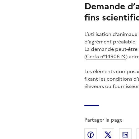
Demande d’ag
fins scientif
L’utilisation d’animaux
d’agrément préalable.
La demande peut-être f
(
Cerfa n°14906
) adr
Les éléments composant 
fixant les conditions 
éleveurs ou fournisseurs
Partager la page
Partager sur Fac
Partager s
Par