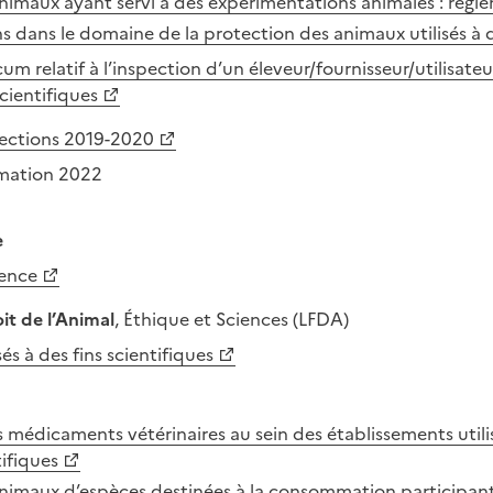
nimaux ayant servi à des expérimentations animales : régl
s dans le domaine de la protection des animaux utilisés à d
 relatif à l’inspection d’un éleveur/fournisseur/utilisateur
scientifiques
pections 2019-2020
mation 2022
e
ience
it de l’Animal
, Éthique et Sciences (LFDA)
és à des fins scientifiques
es médicaments vétérinaires au sein des établissements util
tifiques
nimaux d’espèces destinées à la consommation participan