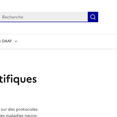
echerche
Recherch
e DAAF
tifiques
 sur des protocoles
 les maladies neuro-