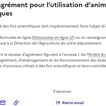
rément pour l’utilisation d’ani
iques
 à des fins scientifiques doit impérativement faire l’objet
ormulée en ligne (
Démarches en ligne
) ou en renseignan
essé à la Direction de l’Agriculture de votre département.
le dossier d’agrément figurent à l’annexe I. de l’
Arrêté du 
d’agrément, d’aménagement et de fonctionnement des établi
 d’animaux utilisés à des fins scientifiques et leurs contrôle
S'abonner
ebook
ur X (anciennement Twitter)
tager sur LinkedIn
Partager par email
Copier dans le presse-papier
Alerte email