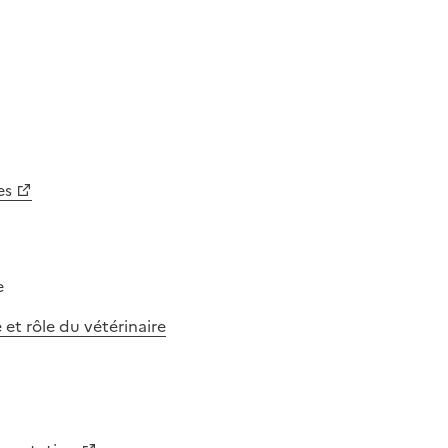
es
e
et rôle du vétérinaire