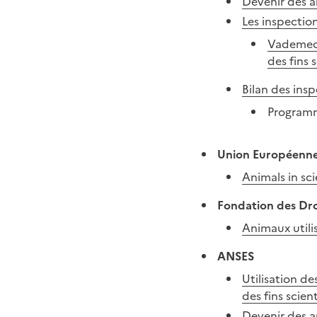
Devenir des a
Les inspection
Vademecum
des fins 
Bilan des ins
Program
Union Européenn
Animals in sc
Fondation des Dro
Animaux utilis
ANSES
Utilisation d
des fins scien
Devenir des a