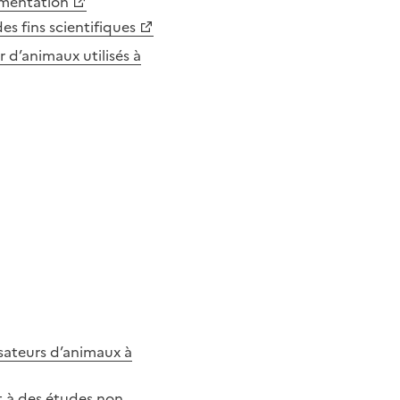
ementation
es fins scientifiques
 d’animaux utilisés à
isateurs d’animaux à
t à des études non