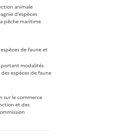
tection animale
pagnie d’espèces
 la pêche maritime
 espèces de faune et
 portant modalités
n des espèces de faune
on sur le commerce
nction et des
 Commission