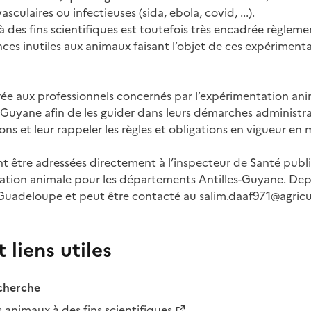
sculaires ou infectieuses (sida, ebola, covid, ...).
 à des fins scientifiques est toutefois très encadrée règlem
nces inutiles aux animaux faisant l’objet de ces expérimentat
ée aux professionnels concernés par l’expérimentation ani
Guyane afin de les guider dans leurs démarches administra
ons et leur rappeler les règles et obligations en vigueur en
t être adressées directement à l’inspecteur de Santé publi
ation animale pour les départements Antilles-Guyane. Depu
 Guadeloupe et peut être contacté au
salim.daaf971@agricu
 liens utiles
echerche
s animaux à des fins scientifiques