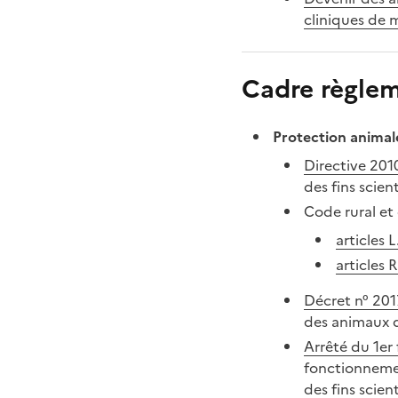
cliniques de 
Cadre règlem
Protection animale
Directive 20
des fins scient
Code rural et
articles 
articles 
Décret n° 201
des animaux 
Arrêté du 1er 
fonctionnemen
des fins scien