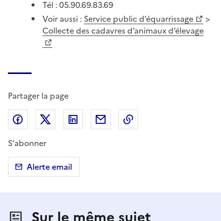
Tél : 05.90.69.83.69
Voir aussi :
Service public d’équarrissage
>
Collecte des cadavres d’animaux d’élevage
Partager la page
Partager sur Facebook
Partager sur X (anciennement Twitter)
Partager sur LinkedIn
Partager par email
Copier dans le presse
S'abonner
Alerte email
Sur le même sujet