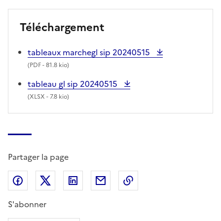
Téléchargement
tableaux marchegl sip 20240515
(
PDF
- 81.8 kio)
tableau gl sip 20240515
(
XLSX
- 7.8 kio)
Partager la page
Partager sur Facebook
Partager sur X (anciennement Twitter)
Partager sur LinkedIn
Partager par email
Copier dans le presse
S'abonner