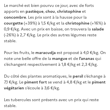
Le marché est bien pourvu ce jour, avec de forts
apports en
pastèque
,
chou
,
christophine
et
concombre
. Les prix sont à la hausse pour la
courgette
(+39%) à 1,5 €/kg et la
christophine
(+16%) à
0,9 €/kg. Avec un prix en baisse, on trouvera la
salade
(-26%) à 2,7 €/kg. Le prix des autres légumes reste
stable.
Pour les fruits, le
maracudja
est proposé à 4,0 €/kg. On
note une belle offre de la
mangue
et de
l’ananas
qui
s’échangent respectivement à 1,8 €/kg et 2,3 €/kg.
Du côté des plantes aromatiques, le
persil
s’échange à
7,1 €/kg. Le
piment fort
se vend à 4,8 €/kg et le
piment
végétarien
s’écoule à 3,6 €/kg.
Les tubercules sont présents avec un prix qui reste
stable.