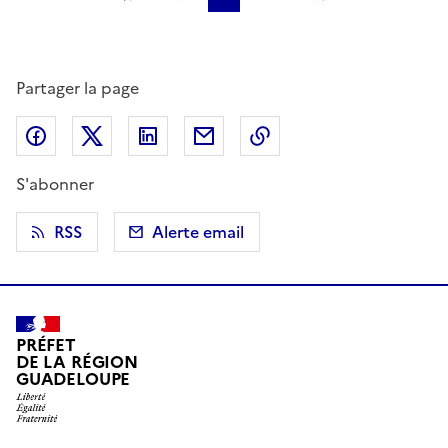
Partager la page
Partager sur Facebook
Partager sur X (anciennement Twitter)
Partager sur LinkedIn
Partager par email
Copier dans le presse
S'abonner
RSS
Alerte email
PRÉFET
DE LA RÉGION
GUADELOUPE