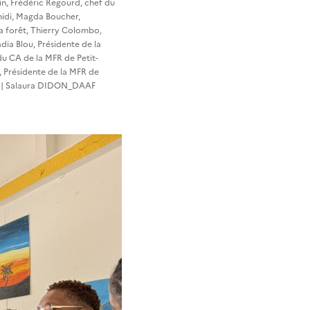
in, Frédéric Regourd, chef du
midi, Magda Boucher,
la forêt, Thierry Colombo,
ia Blou, Présidente de la
du CA de la MFR de Petit-
r, Présidente de la MFR de
AF | Salaura DIDON_DAAF