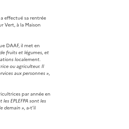
t a effectué sa rentrée
r Vert, à la Maison
ue DAAF, il met en
de fruits et légumes, et
lations localement.
ce ou agriculteur. Il
ervices aux personnes »
,
ricultrices par année en
t les EPLEFPA sont les
 de demain »
, a-t’il