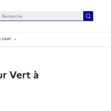
echerche
Recherch
e DAAF
ur Vert à