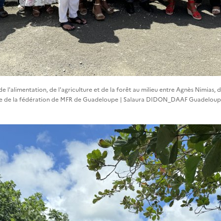
 l'alimentation, de l'agriculture et de la forêt au milieu entre Agnès Nimias, d
nte de la fédération de MFR de Guadeloupe | Salaura DIDON_DAAF Guadelou