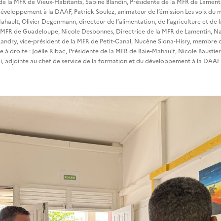
de la MFR de Vieux-Habitants, Sabine Blandin, Présidente de la MFR de Lament
développement à la DAAF, Patrick Soulez, animateur de l’émission Les voix du 
ahault, Olivier Degenmann, directeur de l’alimentation, de l’agriculture et de 
s MFR de Guadeloupe, Nicole Desbonnes, Directrice de la MFR de Lamentin, Nad
Landry, vice-président de la MFR de Petit-Canal, Nucène Siona-Hisry, membre 
e à droite : Joëlle Ribac, Présidente de la MFR de Baie-Mahault, Nicole Baustie
di, adjointe au chef de service de la formation et du développement à la DA