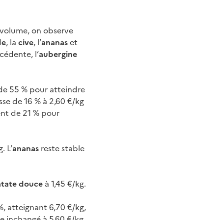
 volume, on observe
de
, la
cive
, l’
ananas
et
cédente, l’
aubergine
e 55 % pour atteindre
se de 16 % à 2,60 €/kg
nt de 21 % pour
. L’
ananas
reste stable
tate douce
à 1,45 €/kg.
%, atteignant 6,70 €/kg,
ste inchangé à 5,60 €/kg.