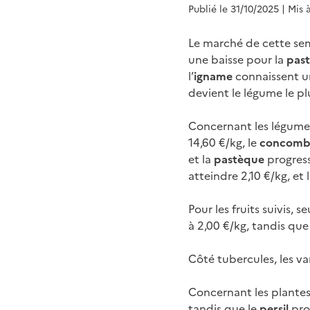
Publié le 31/10/2025
| Mis 
Le marché de cette se
une baisse pour la
pas
l’
igname
connaissent u
devient le légume le p
Concernant les légumes,
14,60 €/kg, le
concom
et la
pastèque
progress
atteindre 2,10 €/kg, et 
Pour les fruits suivis, se
à 2,00 €/kg, tandis que
Côté tubercules, les var
Concernant les plantes
tandis que le
persil
prog