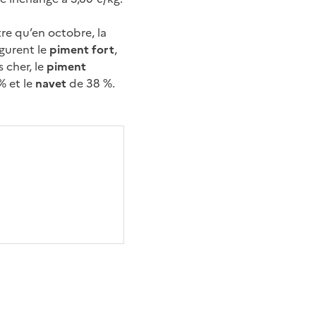
e qu’en octobre, la
igurent le
piment fort
,
 cher, le
piment
% et le
navet
de 38 %.