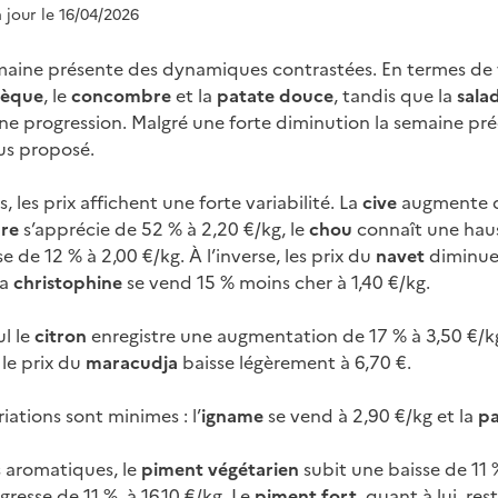
à jour le 16/04/2026
maine présente des dynamiques contrastées. En termes de
tèque
, le
concombre
et la
patate douce
, tandis que la
sala
ne progression. Malgré une forte diminution la semaine pré
lus proposé.
 les prix affichent une forte variabilité. La
cive
augmente d
bre
s’apprécie de 52 % à 2,20 €/kg, le
chou
connaît une haus
e de 12 % à 2,00 €/kg. À l’inverse, les prix du
navet
diminue
la
christophine
se vend 15 % moins cher à 1,40 €/kg.
ul le
citron
enregistre une augmentation de 17 % à 3,50 €/kg
 le prix du
maracudja
baisse légèrement à 6,70 €.
iations sont minimes : l’
igname
se vend à 2,90 €/kg et la
pa
 aromatiques, le
piment végétarien
subit une baisse de 11 
resse de 11 %, à 16,10 €/kg. Le
piment fort
, quant à lui, re