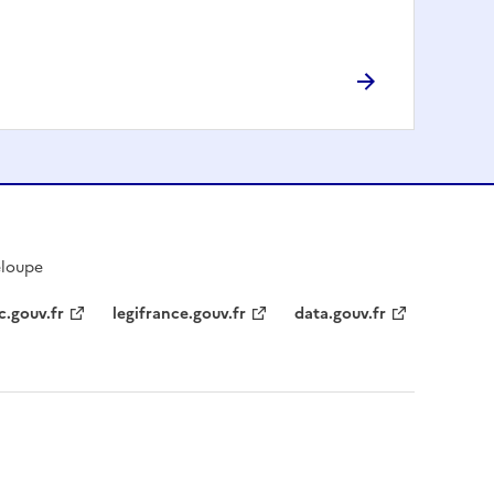
eloupe
c.gouv.fr
legifrance.gouv.fr
data.gouv.fr