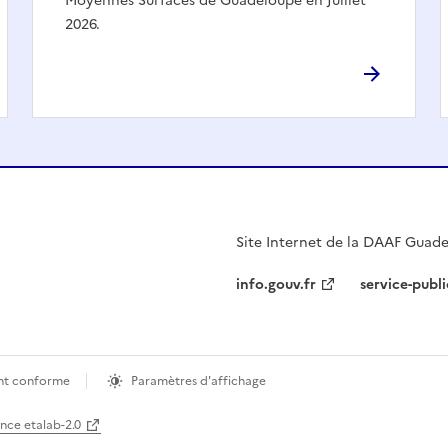
Moyennes Surfaces de Guadeloupe en Juillet
2026.
Site Internet de la DAAF Guad
info.gouv.fr
service-publi
ment conforme
Paramètres d'affichage
ence etalab-2.0