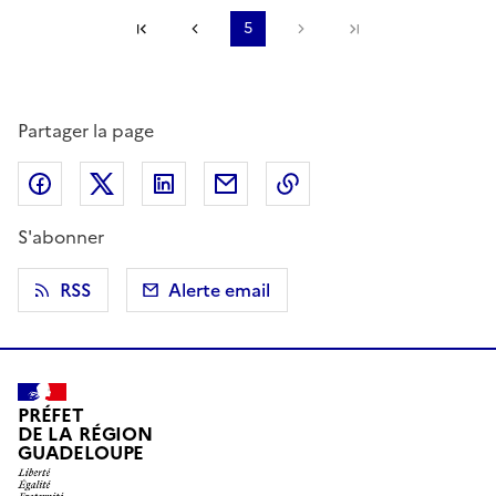
Première page
Page précédente
5
Page suivante
Dernière page
Partager la page
Partager sur Facebook
Partager sur X (anciennement Twitter)
Partager sur LinkedIn
Partager par email
Copier dans le presse
S'abonner
RSS
Alerte email
PRÉFET
DE LA RÉGION
GUADELOUPE