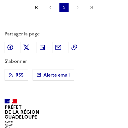
Première page
Page précédente
5
Page suivante
Dernière page
Partager la page
Partager sur Facebook
Partager sur X (anciennement Twitter)
Partager sur LinkedIn
Partager par email
Copier dans le presse
S'abonner
RSS
Alerte email
PRÉFET
DE LA RÉGION
GUADELOUPE